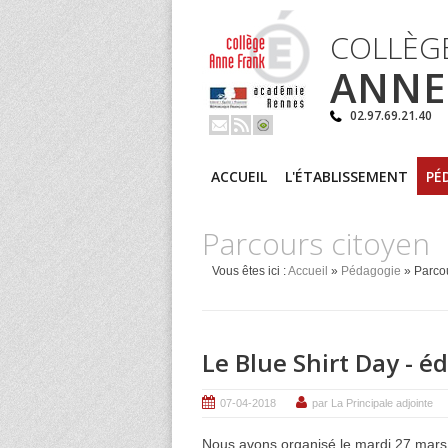
COLLÈG
ANNE
02.97.69.21.40
ACCUEIL
L'ÉTABLISSEMENT
PÉ
Parcours citoyen
Vous êtes ici :
Accueil
»
Pédagogie
» Parcou
Le Blue Shirt Day - é
07-04-2018
par La Principale adjointe
Nous avons organisé le mardi 27 mars 