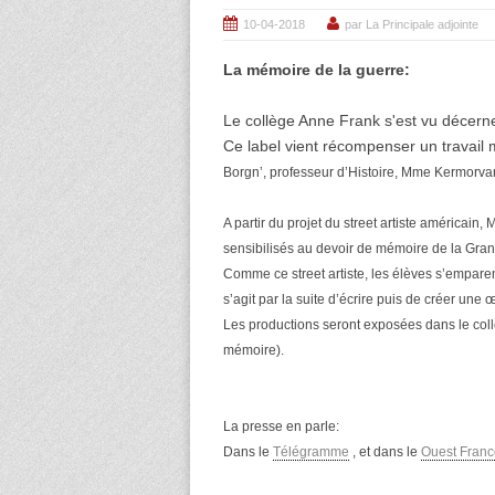
10-04-2018
par La Principale adjointe
La mémoire de la guerre:
Le collège Anne Frank s'est vu décern
Ce label vient récompenser un travail
Borgn’, professeur d’Histoire, Mme Kermorvant
A partir du projet du street artiste américain, 
sensibilisés au devoir de mémoire de la Gra
Comme ce street artiste, les élèves s’emparent
s’agit par la suite d’écrire puis de créer une
Les productions seront exposées dans le collèg
mémoire).
La presse en parle:
Dans le
Télégramme
, et dans le
Ouest Franc