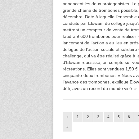
annoncent les deux protagonistes. Le p
grande chaîne de trombones possible. 
décembre. Date à laquelle l’ensemble d
conduits par Elowan, du collège jusqu’à
mettront un compteur de vente de tromb
faudra 9 600 trombones pour réaliser le
lancement de l’action a eu lieu en prés
délégué de l’action sociale et solidair
challenge, qui va être réalisé grâce à l
d’Elowan réussisse, on compte sur vous
récréations. Elles sont vendues 1,50 € 
cinquante-deux trombones. « Nous avon
l’avance des trombones, explique Elow
défi, avec un record du monde visé. »
«
1
2
3
4
5
6
»