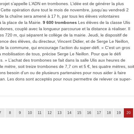
rojet s’appelle L’ADN en trombones. L’idée est de générer la plus
Cette opération dure tout le mois de novembre, jusqu’au vendredi 2
e la chaîne sera amené à 17 h, par tous les élèves volontaires
 la place de la Mairie.
9 600 trombones
Les élèves de la classe Ulis
ones, couplé avec la longueur parcourue et la distance à réaliser. Il
s 720 m, qui séparent le collège de la mairie. Jeudi, le dispositif de
ence des élèves, du directeur, Vincent Didier, et de Serge Le Neillon,
e de la commune, qui encourage l’action du super-défi. « C’est un gros
a mobilisation de tous, précise Serge Le Neillon. Pour que le défi
. » L’achat des trombones se fait dans la salle Ulis aux heures de
le mètre, soit treize trombones de 7,7 cm et 5 €, les quatre mètres, soi
s besoin d’un ou de plusieurs partenaires pour nous aider à faire
an. Les dons sont acceptés pour nous permettre de relever ce super-
7
8
9
10
11
12
13
14
15
16
17
18
19
20