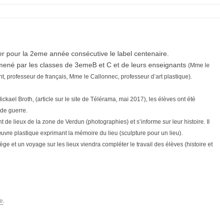
er pour la 2eme année consécutive le label centenaire.
 mené par les classes de 3emeB et C et de leurs enseignants
(Mme le
, professeur de français, Mme le Callonnec, professeur d’art plastique).
Mickael Broth, (article sur le site de Télérama, mai 2017), les élèves ont été
nde guerre.
 de lieux de la zone de Verdun (photographies) et s’informe sur leur histoire. Il
 œuvre plastique exprimant la mémoire du lieu (sculpture pour un lieu).
e et un voyage sur les lieux viendra compléter le travail des élèves (histoire et
e
.