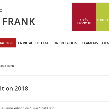
E
 FRANK
ACCÈS
COURS E
PRONOTE
DAGOGIE
LA VIE AU COLLÈGE
ORIENTATION
EXAMENS
LIE
rs citoyen
dition 2018
la 3ème édition du "Blue Shirt Day".