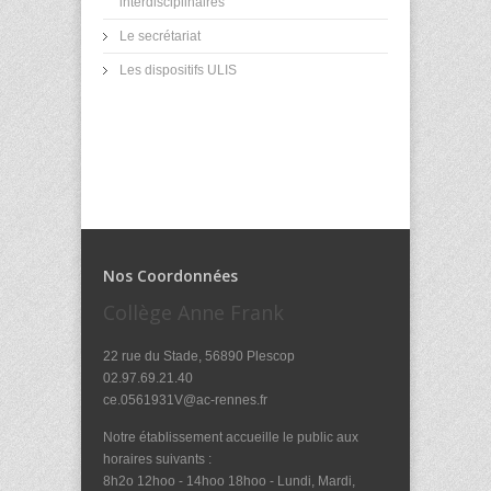
interdisciplinaires
Le secrétariat
Les dispositifs ULIS
Nos Coordonnées
Collège Anne Frank
22 rue du Stade, 56890 Plescop
02.97.69.21.40
ce.0561931V@ac-rennes.fr
Notre établissement accueille le public aux
horaires suivants :
8h2o 12hoo - 14hoo 18hoo - Lundi, Mardi,