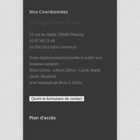
Nos Coordonnées
Collège Anne Frank
22 rue du Stade, 56890 Plescop
02.97.69.21.40
ce.0561931V@ac-rennes.fr
Notre établissement accueille le public aux
horaires suivants :
8h2o 12hoo - 14hoo 18hoo - Lundi, Mardi,
Jeudi, Vendredi
et le mercredi de 8h2o à 12hoo
Plan d'accès