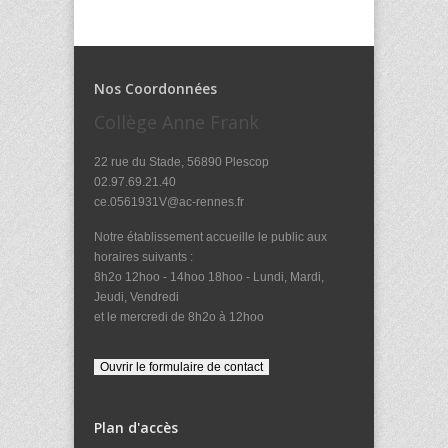
Nos Coordonnées
Collège Anne Frank
22 rue du Stade, 56890 Plescop
02.97.69.21.40
ce.0561931V@ac-rennes.fr
Notre établissement accueille le public aux
horaires suivants :
8h2o 12hoo - 14hoo 18hoo - Lundi, Mardi,
Jeudi, Vendredi
et le mercredi de 8h2o à 12hoo
Plan d'accès