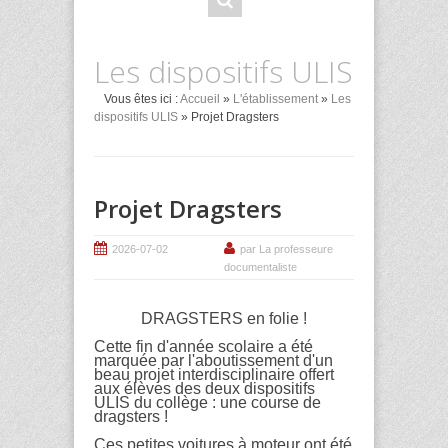
Les dispositifs ULIS
Vous êtes ici :
Accueil
»
L'établissement
»
Les
dispositifs ULIS
» Projet Dragsters
Projet Dragsters
2026-07-02
par La professeure
documentaliste
DRAGSTERS en folie !
Cette fin d'année scolaire a été
marquée par l'aboutissement d'un
beau projet interdisciplinaire offert
aux élèves des deux dispositifs
ULIS du collège : une course de
dragsters !
Ces petites voitures à moteur ont été