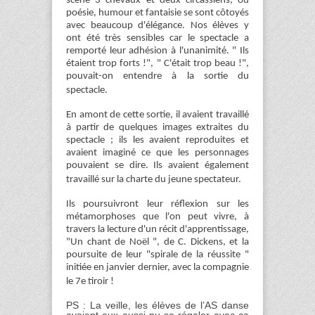
scène 3 chevaux et deux circassiens, où
poésie, humour et fantaisie se sont côtoyés
avec beaucoup d'élégance. Nos élèves y
ont été très sensibles car le spectacle a
remporté leur adhésion à l'unanimité. " Ils
étaient trop forts !", " C'était trop beau !",
pouvait-on entendre à la sortie du
spectacle.
En amont de cette sortie, il avaient travaillé
à partir de quelques images extraites du
spectacle ; ils les avaient reproduites et
avaient imaginé ce que les personnages
pouvaient se dire. Ils avaient également
travaillé sur la charte du jeune spectateur.
Ils poursuivront leur réflexion sur les
métamorphoses que l'on peut vivre, à
travers la lecture d'un récit d'apprentissage,
"Un chant de Noël ", de C. Dickens, et la
poursuite de leur "spirale de la réussite "
initiée en janvier dernier, avec la compagnie
le 7e tiroir !
PS : La veille, les élèves de l’AS danse
avaient eux aussi pu se régaler avec ce