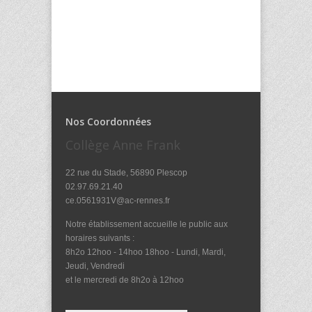
Nos Coordonnées
Collège Anne Frank
22 rue du Stade, 56890 Plescop
02.97.69.21.40
ce.0561931V@ac-rennes.fr
Notre établissement accueille le public aux
horaires suivants :
8h2o 12hoo - 14hoo 18hoo - Lundi, Mardi,
Jeudi, Vendredi
et le mercredi de 8h2o à 12hoo